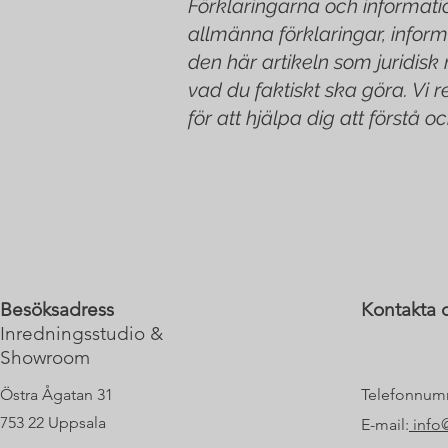
Förklaringarna och informati
allmänna förklaringar, inform
den här artikeln som juridis
vad du faktiskt ska göra. Vi 
för att hjälpa dig att förstå o
Besöksadress
Kontakta o
Inredningsstudio &
Showroom
Östra Ågatan 31
Telefonnum
753 22 Uppsala
E-mail:
info@